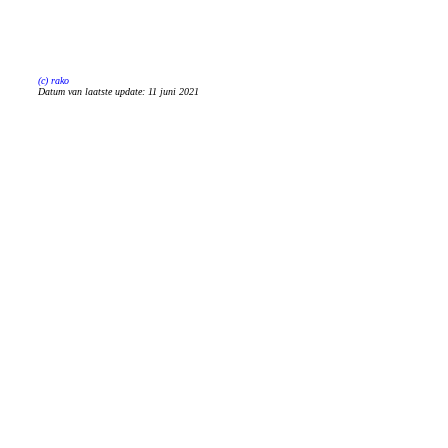
(c) rako
Datum van laatste update:
11 juni 2021