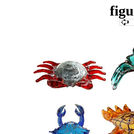
f
igu